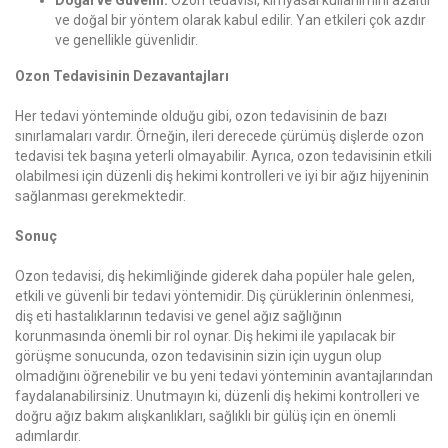
Doğal ve Güvenli:
Ozon tedavisi, kimyasal kullanımını azaltır
ve doğal bir yöntem olarak kabul edilir. Yan etkileri çok azdır
ve genellikle güvenlidir.
Ozon Tedavisinin Dezavantajları
Her tedavi yönteminde olduğu gibi, ozon tedavisinin de bazı
sınırlamaları vardır. Örneğin, ileri derecede çürümüş dişlerde ozon
tedavisi tek başına yeterli olmayabilir. Ayrıca, ozon tedavisinin etkili
olabilmesi için düzenli diş hekimi kontrolleri ve iyi bir ağız hijyeninin
sağlanması gerekmektedir.
Sonuç
Ozon tedavisi, diş hekimliğinde giderek daha popüler hale gelen,
etkili ve güvenli bir tedavi yöntemidir. Diş çürüklerinin önlenmesi,
diş eti hastalıklarının tedavisi ve genel ağız sağlığının
korunmasında önemli bir rol oynar. Diş hekimi ile yapılacak bir
görüşme sonucunda, ozon tedavisinin sizin için uygun olup
olmadığını öğrenebilir ve bu yeni tedavi yönteminin avantajlarından
faydalanabilirsiniz. Unutmayın ki, düzenli diş hekimi kontrolleri ve
doğru ağız bakım alışkanlıkları, sağlıklı bir gülüş için en önemli
adımlardır.