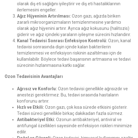
olarak diş eti sağlığını iyileştirir ve diş eti hastalıklarının
ilerlemesini engeller.
Ağız Hijyeninin Artırılması:
Ozon gazı, ağızda biriken
zararlı mikroorganizmaların temizlenmesine yardımcı
olarak ağız hijyenini artırır. Ayrıca ağız kokusunu (halitozis)
giderir ve ağız içindeki yaraların iyileşme sürecini hızlandırır.
Kanal Tedavisi Sonrası Enfeksiyon Kontrolü:
Ozon, kanal
tedavisi sonrasında dişin içinde kalan bakterilerin
temizlenmesi ve enfeksiyon riskinin azaltılması için de
kullanılabilir. Böylece tedavi başarısının artmasına ve tedavi
sürecinin hızlanmasına katkı sağlar.
Ozon Tedavisinin Avantajları
Ağrısız ve Konforlu:
Ozon tedavisi genellikle ağrısızdır ve
anestezi gerektirmez. Bu, tedavi sırasında hastaların
konforunu artırır.
Hızlı ve Etkili:
Ozon gazı, çok kısa sürede etkisini gösterir.
Tedavi süreci genellikle birkaç dakikadan fazla sürmez.
Antibakteriyel Etki:
Ozonun antibakteriyel, antiviral ve
antifungal özellikleri sayesinde enfeksiyon riskleri minimize
edilir.