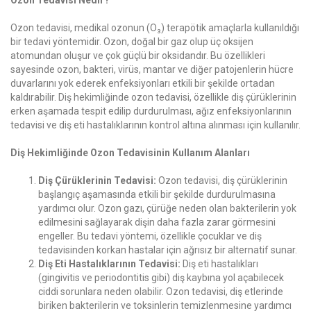
Ozon Tedavisi Nedir?
Ozon tedavisi, medikal ozonun (O₃) terapötik amaçlarla kullanıldığı
bir tedavi yöntemidir. Ozon, doğal bir gaz olup üç oksijen
atomundan oluşur ve çok güçlü bir oksidandır. Bu özellikleri
sayesinde ozon, bakteri, virüs, mantar ve diğer patojenlerin hücre
duvarlarını yok ederek enfeksiyonları etkili bir şekilde ortadan
kaldırabilir. Diş hekimliğinde ozon tedavisi, özellikle diş çürüklerinin
erken aşamada tespit edilip durdurulması, ağız enfeksiyonlarının
tedavisi ve diş eti hastalıklarının kontrol altına alınması için kullanılır.
Diş Hekimliğinde Ozon Tedavisinin Kullanım Alanları
Diş Çürüklerinin Tedavisi:
Ozon tedavisi, diş çürüklerinin
başlangıç aşamasında etkili bir şekilde durdurulmasına
yardımcı olur. Ozon gazı, çürüğe neden olan bakterilerin yok
edilmesini sağlayarak dişin daha fazla zarar görmesini
engeller. Bu tedavi yöntemi, özellikle çocuklar ve diş
tedavisinden korkan hastalar için ağrısız bir alternatif sunar.
Diş Eti Hastalıklarının Tedavisi:
Diş eti hastalıkları
(gingivitis ve periodontitis gibi) diş kaybına yol açabilecek
ciddi sorunlara neden olabilir. Ozon tedavisi, diş etlerinde
biriken bakterilerin ve toksinlerin temizlenmesine yardımcı