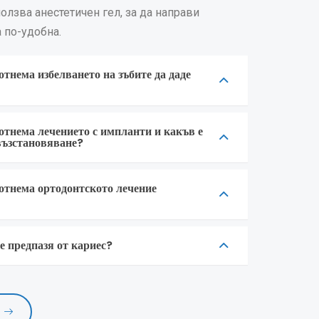
олзва анестетичен гел, за да направи
 по-удобна.
отнема избелването на зъбите да даде
отнема лечението с импланти и какъв е
възстановяване?
отнема ортодонтското лечение
е предпазя от кариес?