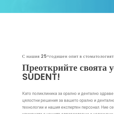
С нашия 25-годишен опит в стоматологията
Преоткрийте своята у
SUDENT!
Като поликлиника за орално и дентално здрав
цялостни решения за вашето орално и денталн
технологии и нашия експертен персонал. Ние с