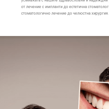
усмивката с нашите здравословни и надеждни 
от лечение с импланти до естетична стоматолог
стоматологично лечение до челюстна хирургия.