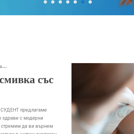
7
6
5
4
3
2
1
...
смивка със
е СУДЕНТ предлагаме
о здраве с модерни
е стремим да ви върнем