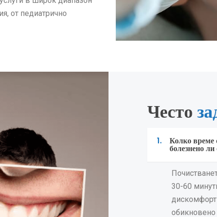
услуги в широк диапазон
ия, от педиатрично
Често
за
1.
Колко време 
болезнено ли 
Почистванет
30-60 минут
дискомфорт 
обикновено 