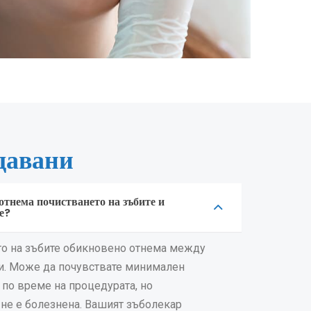
давани
отнема почистването на зъбите и
е?
о на зъбите обикновено отнема между
и. Може да почувствате минимален
по време на процедурата, но
не е болезнена. Вашият зъболекар