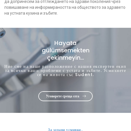
да допринесем за отглеждането на здрави поколения чрез
повишаване на информираността на обществото за здравето
на устната кухина и зъбите.
Hayata
gülümsemekten
çekinmeyin...
Ние сме на ваше разположение с нашия експертен екип
за всички ваши проблеми с устата и зъбите. Усмихнете
се на живота със Sudent.
Уговорете среща сега
За здрави усмивки..