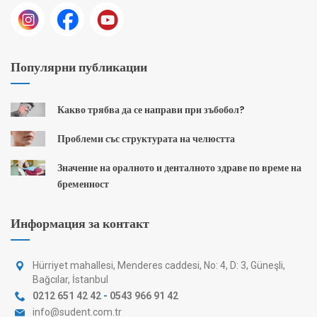
Популярни публикации
Какво трябва да се направи при зъбобол?
Проблеми със структурата на челюстта
Значение на оралното и денталното здраве по време на
бременност
Информация за контакт
Hürriyet mahallesi, Menderes caddesi, No: 4, D: 3, Güneşli,
Bağcılar, İstanbul
0212 651 42 42
-
0543 966 91 42
info@sudent.com.tr