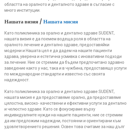
областта на оралното и денталното здраве в съгласие с
много институции.
Нашата визия /
Нашата мисия
Като поликлиника за орално и дентално здраве SUDENT,
нашата визия е да поемем водеща роля в областта на
оралното лечение и дентално здраве, предоставяйки
модерни и Нашата цел е да дадем на нашите пациенти
здрава, уверена и естетична усмивка с иновативни подходи
за лечение. Ние се стремим да бъдем предпочитано здравно
заведение както у нас, така и в чужбина, предоставящо услуги
по международни стандарти и известно със своята
надеждност.
Като поликлиника за орално и дентално здраве SUDENT,
нашата мисия е да предоставяме орално, да предоставяме
цялостна, високо- качествени и ефективни услуги за дентално
и челюстно здраве. Като се фокусираме върху
индивидуалните нужди на нашите пациенти, ние се стремим
да им предложим надеждни, постоянни и ориентирани към
удовлетворението решения. Освен това считаме за наш дълг