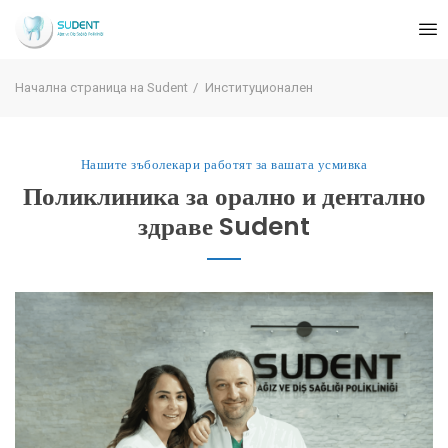
BG
Начална страница на Sudent
Институционален
Нашите зъболекари работят за вашата усмивка
Поликлиника за орално и дентално
здраве Sudent