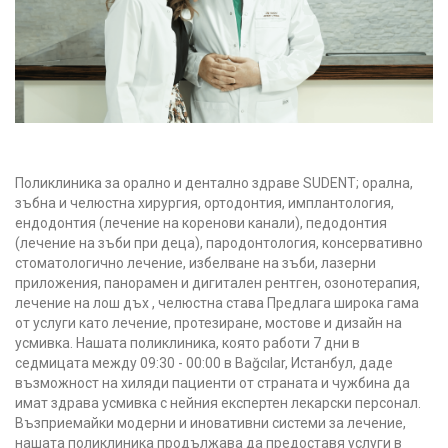
Поликлиника за орално и дентално здраве SUDENT; орална,
зъбна и челюстна хирургия, ортодонтия, имплантология,
ендодонтия (лечение на коренови канали), педодонтия
(лечение на зъби при деца), пародонтология, консервативно
стоматологично лечение, избелване на зъби, лазерни
приложения, панорамен и дигитален рентген, озонотерапия,
лечение на лош дъх , челюстна става Предлага широка гама
от услуги като лечение, протезиране, мостове и дизайн на
усмивка. Нашата поликлиника, която работи 7 дни в
седмицата между 09:30 - 00:00 в Bağcılar, Истанбул, даде
възможност на хиляди пациенти от страната и чужбина да
имат здрава усмивка с нейния експертен лекарски персонал.
Възприемайки модерни и иновативни системи за лечение,
нашата поликлиника продължава да предоставя услуги в