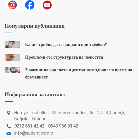
Популярни публикации
Какво трябва да се направи при зъбобол?
Проблеми със структурата на челюстта
Значение на оралното и денталното здраве по време на
бременност
Информация за контакт
Hürriyet mahallesi, Menderes caddesi, No: 4, D: 3, Güneşli,
Bağcılar, İstanbul
0212 651 42 42
-
0543 966 91 42
info@sudent.com.tr