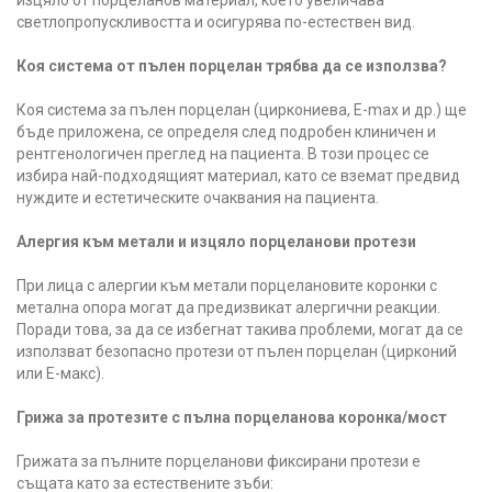
изцяло от порцеланов материал, което увеличава
светлопропускливостта и осигурява по-естествен вид.
Коя система от пълен порцелан трябва да се използва?
Коя система за пълен порцелан (циркониева, E-max и др.) ще
бъде приложена, се определя след подробен клиничен и
рентгенологичен преглед на пациента. В този процес се
избира най-подходящият материал, като се вземат предвид
нуждите и естетическите очаквания на пациента.
Алергия към метали и изцяло порцеланови протези
При лица с алергии към метали порцелановите коронки с
метална опора могат да предизвикат алергични реакции.
Поради това, за да се избегнат такива проблеми, могат да се
използват безопасно протези от пълен порцелан (цирконий
или Е-макс).
Грижа за протезите с пълна порцеланова коронка/мост
Грижата за пълните порцеланови фиксирани протези е
същата като за естествените зъби: