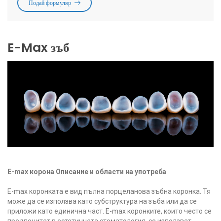
Подай формуляр
E-Max зъб
E-max корона
Описание и области на употреба
E-max коронката е вид пълна порцеланова зъбна коронка. Тя
може да се използва като субструктура на зъба или да се
приложи като единична част. E-max коронките, които често се