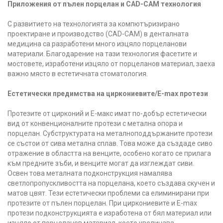
Приложения от пълен порцелан и CAD-CAM технология
С развитието на технологията за компютъризирано
проектиране и производство (CAD-CAM) в денталната
медицина са разработени много изцяло порцеланови
материали. Благодарение на тази технология фасетите и
мостовете, изработени изцяло от порцеланов материал, заеха
важно място в естетичната стоматология.
Естетически предимства на циркониевите/Е-max протези
Протезите от цирконий и Е-макс имат по-добър естетически
вид от конвенционалните протези с метална опора и
порцелан. Субструктурата на металноподдържаните протези
се състои от сива метална сплав. Това може да създаде сиво
отражение в областта на венците, особено когато се прилага
към предните зъби, и венците могат да изглеждат сиви.
Освен това металната подконструкция намалява
светлопропускливостта на порцелана, което създава скучен и
матов цвят. Тези естетически проблеми са елиминирани при
протезите от пълен порцелан. При циркониевите и E-max
протези подконструкцията е изработена от бял материал или