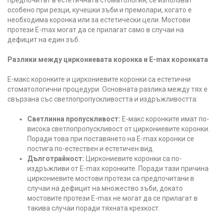
предпочитат в естетичната стоматология, се използват
особено при резци, кучешки зъби и премолари, когато е
необходима коронка или за естетически цели. Мостови
протези E-max могат да се прилагат само в случаи на
дефицит на един зъб.
Разлики между циркониевата коронка и E-max коронката
Е-макс коронките и циркониевите коронки са естетични
стоматологични процедури. Основната разлика между тях е
свързана със светлопропускливостта и издръжливостта:
Светлинна пропускливост:
Е-макс коронките имат по-
висока светлопропускливост от циркониевите коронки.
Поради това при поставянето на E-max коронки се
постига по-естествен и естетичен вид.
Дълготрайност:
Циркониевите коронки са по-
издръжливи от E-max коронките. Поради тази причина
циркониевите мостови протези са предпочитани в
случаи на дефицит на множество зъби, докато
мостовите протези E-max не могат да се прилагат в
такива случаи поради тяхната крехкост.