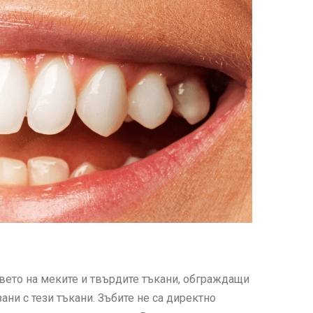
авето на меките и твърдите тъкани, обграждащи
ани с тези тъкани. Зъбите не са директно