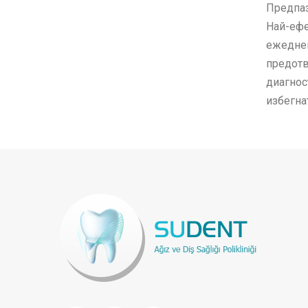
Предпаз
Най-ефе
ежеднев
предотв
диагнос
избегна