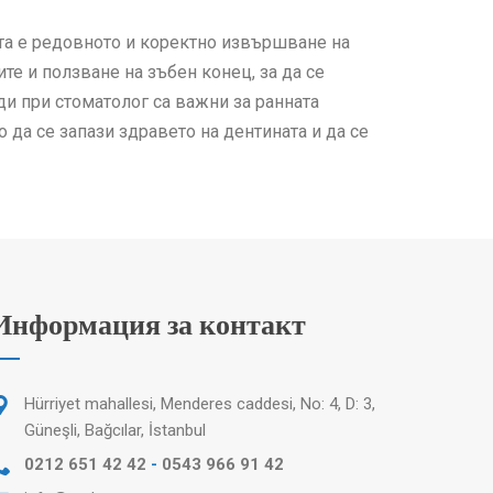
та е редовното и коректно извършване на
те и ползване на зъбен конец, за да се
ди при стоматолог са важни за ранната
 да се запази здравето на дентината и да се
Информация за контакт
Hürriyet mahallesi, Menderes caddesi, No: 4, D: 3,
Güneşli, Bağcılar, İstanbul
0212 651 42 42
-
0543 966 91 42