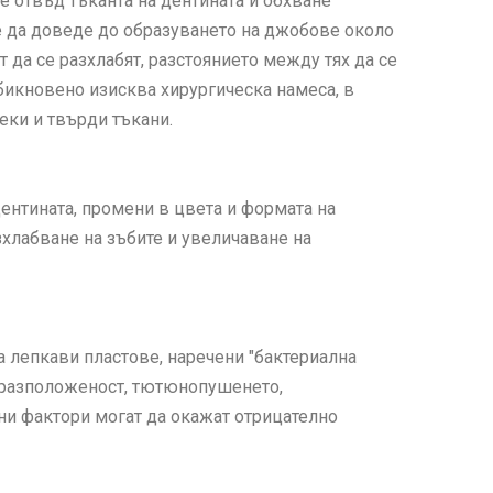
е отвъд тъканта на дентината и обхване
е да доведе до образуването на джобове около
т да се разхлабят, разстоянието между тях да се
бикновено изисква хирургическа намеса, в
еки и твърди тъкани.
ентината, промени в цвета и формата на
зхлабване на зъбите и увеличаване на
а лепкави пластове, наречени "бактериална
едразположеност, тютюнопушенето,
ни фактори могат да окажат отрицателно