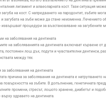
титът възниква, когато възпалението на дентината премин
нталния лигамент и алвеоларната кост. Тази ситуация мож
и загуба на кост. С напредването на пародонтит, зъбите мога
 и загубата на зъби може да стане неизменна. Лечението о
е извършват процедури за възстановяване на загубените м
и на заболявания на дентината
ите на заболяванията на дентината включват кървене от д
та, постоянен лош дъх, подути и чувствителни дентинси, ра
нствата между тях.
 за заболявания на дентината
тата причина за заболявания на дентината е натрупването н
 на повърхността на зъбите. В допълнение, генетичната пр
лните промени, стресът, лошото хранене, диабетът и подоб
 върху здравето на дентината.