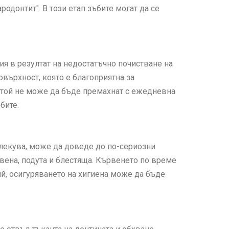
родонтит". В този етап зъбите могат да се
я в резултат на недостатъчно почистване на
върхност, която е благоприятна за
, той не може да бъде премахнат с ежедневна
бите.
е лекува, може да доведе до по-сериозни
вена, подута и блестяща. Кървенето по време
ий, осигуряването на хигиена може да бъде