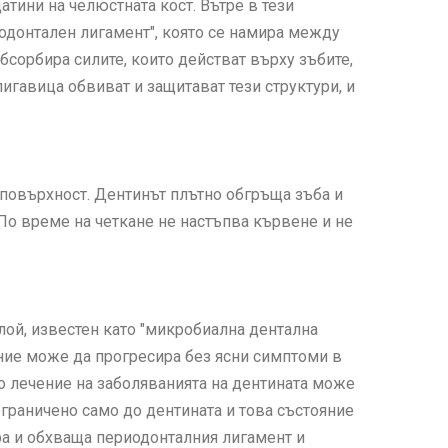
атини на челюстната кост. Вътре в тези
иодонтален лигамент", която се намира между
абсорбира силите, които действат върху зъбите,
лигавица обвиват и защитават тези структури, и
 повърхност. Дентинът плътно обгръща зъба и
 По време на четкане не настъпва кървене и не
лой, известен като "микробиална дентална
ление може да прогресира без ясни симптоми в
о лечение на заболяванията на дентината може
ограничено само до дентината и това състояние
ира и обхваща периодонталния лигамент и