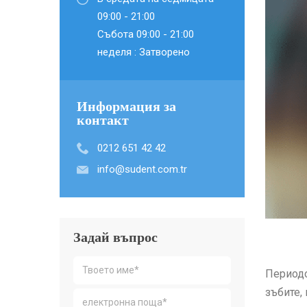
09:00 - 21:00
Събота 09:00 - 21:00
неделя : Затворено
Информация за
контакт
0212 651 42 42
info@sudent.com.tr
Задай въпрос
Периодо
зъбите,