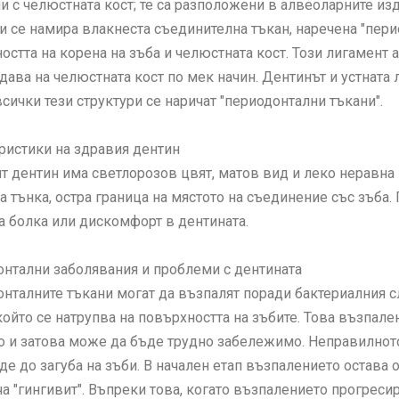
и с челюстната кост; те са разположени в алвеоларните изд
и се намира влакнеста съединителна тъкан, наречена "пер
остта на корена на зъба и челюстната кост. Този лигамент 
едава на челюстната кост по мек начин. Дентинът и устната 
всички тези структури се наричат "периодонтални тъкани".
ристики на здравия дентин
т дентин има светлорозов цвят, матов вид и леко неравна
а тънка, остра граница на мястото на съединение със зъба.
а болка или дискомфорт в дентината.
нтални заболявания и проблеми с дентината
нталните тъкани могат да възпалят поради бактериалния с
 който се натрупва на повърхността на зъбите. Това възпа
о и затова може да бъде трудно забележимо. Неправилнот
де до загуба на зъби. В начален етап възпалението остава 
ча "гингивит". Въпреки това, когато възпалението прогрес