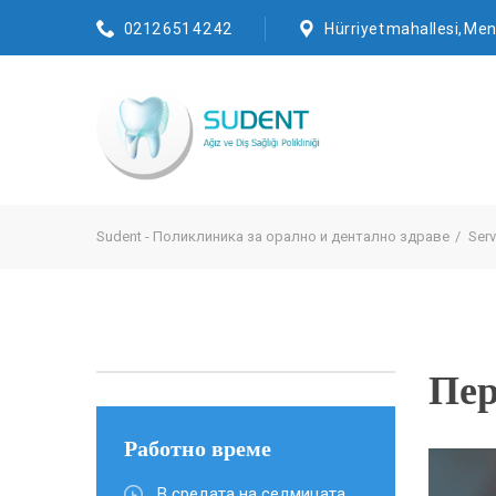
0212 651 42 42
Hürriyet mahallesi, Mend
Sudent - Поликлиника за орално и дентално здраве
Serv
Пер
Работно време
В средата на седмицата