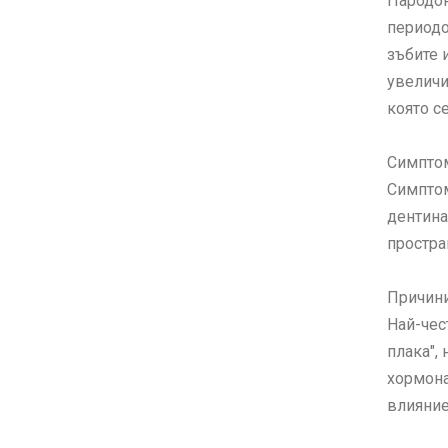
Пародон
периодо
зъбите 
увеличи
която с
Симптом
Симптом
дентина
простра
Причини
Най-чес
плака",
хормона
влияние