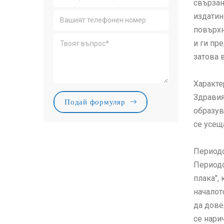
свързан
издатин
повърхн
и ги пр
затова 
Характе
Здравия
Подай формуляр
образув
се усещ
Периодо
Периодо
плака",
началот
да дове
се нари