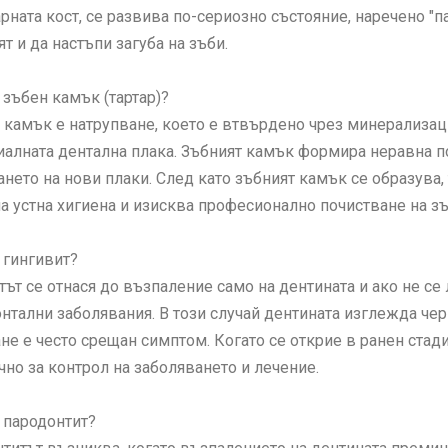
рната кост, се развива по-сериозно състояние, наречено "па
т и да настъпи загуба на зъби.
 зъбен камък (тартар)?
 камък е натрупване, което е втвърдено чрез минерализаци
алната дентална плака. Зъбният камък формира неравна по
нето на нови плаки. След като зъбният камък се образува
 устна хигиена и изисква професионално почистване на зъ
 гингивит?
тът се отнася до възпаление само на дентината и ако не с
нтални заболявания. В този случай дентината изглежда чер
ане е често срещан симптом. Когато се открие в ранен стад
чно за контрол на заболяването и лечение.
 пародонтит?