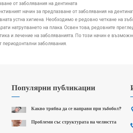
ване от заболявания на дентината
ктивният начин за предпазване от заболявания на дентина
ната устна хигиена. Необходимо е редовно четкане на зъби
рати натрупването на плака. Освен това, редовните прегле
тика и лечение на заболяванията. По този начин е възможно
т периодонтални заболявания.
Популярни публикации
Какво трябва да се направи при зъбобол?
Проблеми със структурата на челюстта